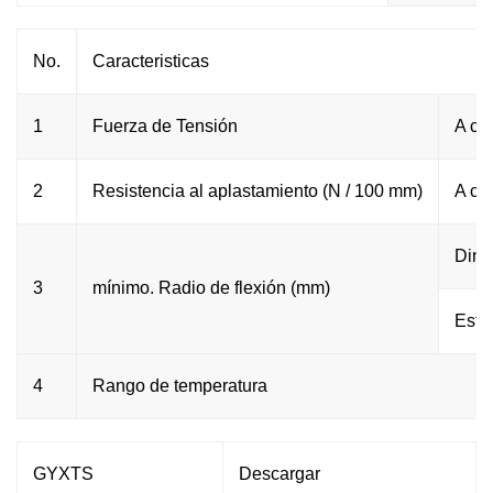
No.
Caracteristicas
1
Fuerza de Tensión
A co
2
Resistencia al aplastamiento (N / 100 mm)
A co
Diná
3
mínimo. Radio de flexión (mm)
Está
4
Rango de temperatura
GYXTS
Descargar