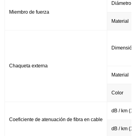
Diámetro
Miembro de fuerza
Material
Dimensión
Chaqueta externa
Material
Color
dB / km (1
Coeficiente de atenuación de fibra en cable
dB / km (1