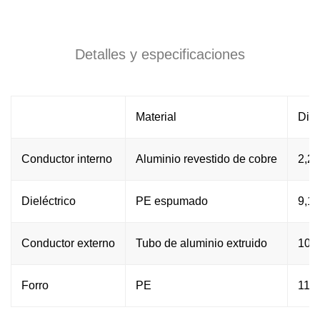
Detalles y especificaciones
Material
Diá
Conductor interno
Aluminio revestido de cobre
2,24
Dieléctrico
PE espumado
9,19
Conductor externo
Tubo de aluminio extruido
10,4
Forro
PE
11,9