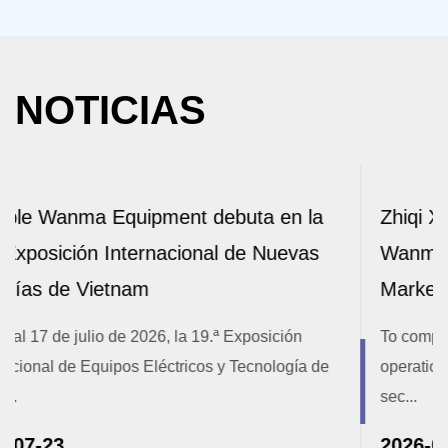
NOTICIAS
n la
Zhiqi Xincheng Strengths Together |
evas
Wanma Equipment Cable 2026 Half Yea
Marketing Conference Successfully End
ión
To comprehensively review the first half of the year
gía de
operational achievements, set clear targets for the
sec...
2026-07-14