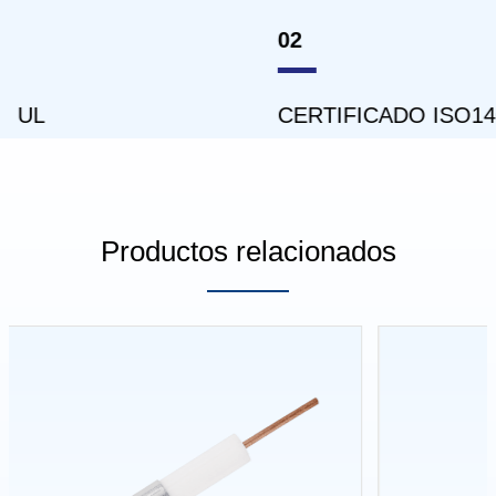
02
03
CERTIFICADO ISO14001
CE
Productos relacionados