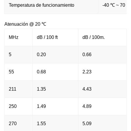
Temperatura de funcionamiento
-40 ℃ ~ 70 ℃
Atenuación @ 20 ℃
MHz
dB / 100 ft
dB / 100m.
5
0.20
0.66
55
0.68
2.23
211
1.35
4.43
250
1.49
4.89
270
1.55
5.09