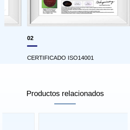
02
03
CERTIFICADO ISO14001
CERT
Productos relacionados