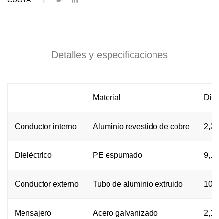
Detalles y especificaciones
Material
Diá
Conductor interno
Aluminio revestido de cobre
2,24
Dieléctrico
PE espumado
9,19
Conductor externo
Tubo de aluminio extruido
10,4
Mensajero
Acero galvanizado
2,10