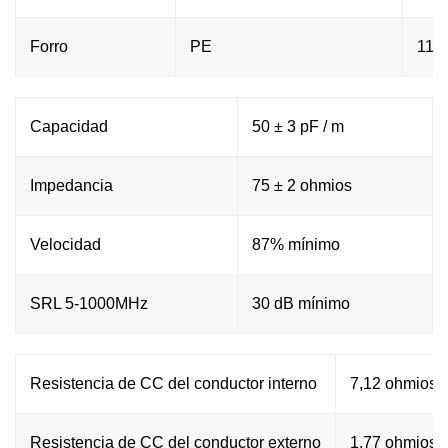
Forro
PE
11,9
Capacidad
50 ± 3 pF / m
Impedancia
75 ± 2 ohmios
Velocidad
87% mínimo
SRL 5-1000MHz
30 dB mínimo
Resistencia de CC del conductor interno
7,12 ohmios /
Resistencia de CC del conductor externo
1,77 ohmios /