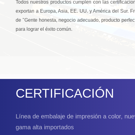
Todos nuestros productos cumplen con las certificac
exportan a Europa, Asia, EE. UU. y América del Sur. F
de "Gente honesta, negocio adecuado, producto perfect
para lograr el éxito común.
CERTIFICACIÓN
Línea de embalaje de impresión a color, nu
gama alta importados