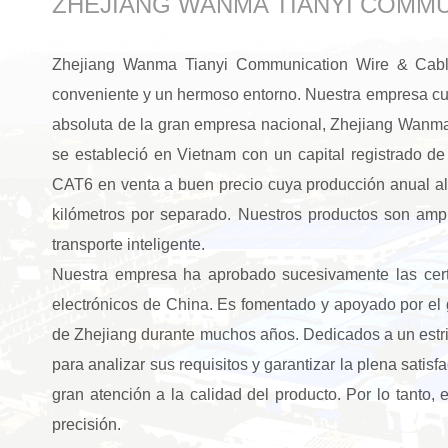
ZHEJIANG WANMA TIANYI COMMU
Zhejiang Wanma Tianyi Communication Wire & Cable 
conveniente y un hermoso entorno. Nuestra empresa cu
absoluta de la gran empresa nacional, Zhejiang Wanma
se estableció en Vietnam con un capital registrado
CAT6 en venta
a buen precio cuya producción anual alc
kilómetros por separado. Nuestros productos son amplia
transporte inteligente.
Nuestra empresa ha aprobado sucesivamente las cert
electrónicos de China. Es fomentado y apoyado por el 
de Zhejiang durante muchos años. Dedicados a un estrict
para analizar sus requisitos y garantizar la plena satis
gran atención a la calidad del producto. Por lo tant
precisión.