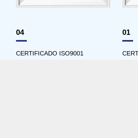
01
02
CERTIFICADO UL
CER