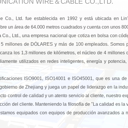
NICATION WIRE＆CABLE CO.,LTD.
Co., Ltd. fue establecida en 1992 y está ubicada en Lin'a
bre un área de 64.000 metros cuadrados y cuenta con unos 80
 Co., Ltd., una empresa nacional que cotiza en bolsa con cód
 de 5 millones de DÓLARES y más de 100 empleados. Somos 
anza los 1,3 millones de kilómetros, el núcleo de 4 millones d
mente utilizados en redes inteligentes, energía y potencia, ed
ificaciones ISO9001, ISO14001 e ISO45001, que es una de 
gobierno de Zhejiang y juega un papel de liderazgo en la indu
o control de calidad y un atento servicio al cliente, nuestro 
facción del cliente. Manteniendo la filosofía de "La calidad es 
o, estamos equipados con equipos de producción avanzados a n