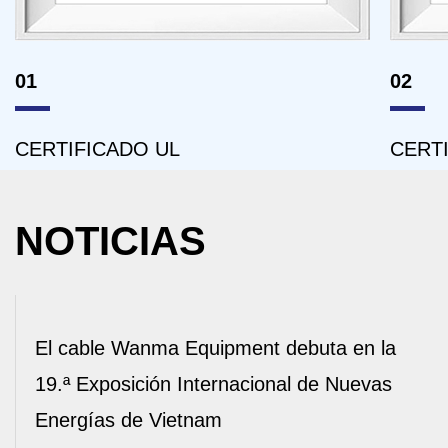
02
RTIFICADO UL
CERTIFICA
NOTICIAS
El cable Wanma Equipment debuta en la
Zh
19.ª Exposición Internacional de Nuevas
Wa
Energías de Vietnam
Ma