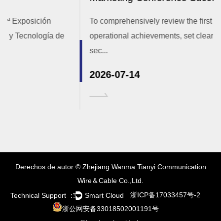
To comprehensively review the first half of the year's
operational achievements, set clear targets for the
sec...
2026-07-14
Derechos de autor © Zhejiang Wanma Tianyi Communication
Wire＆Cable Co.,Ltd.
浙ICP备17033457号-2
Technical Support ：
Smart Cloud
浙公网安备33018502001191号