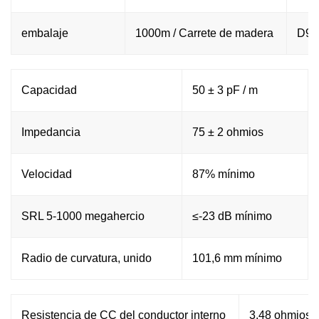
embalaje
1000m / Carrete de madera
D98
Capacidad
50 ± 3 pF / m
Impedancia
75 ± 2 ohmios
Velocidad
87% mínimo
SRL 5-1000 megahercio
≤-23 dB mínimo
Radio de curvatura, unido
101,6 mm mínimo
Resistencia de CC del conductor interno
3,48 ohmios /