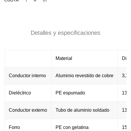
Detalles y especificaciones
Material
Diá
Conductor interno
Aluminio revestido de cobre
3,15
Dieléctrico
PE espumado
13,0
Conductor externo
Tubo de aluminio soldado
13,7
Forro
PE con gelatina
15,4