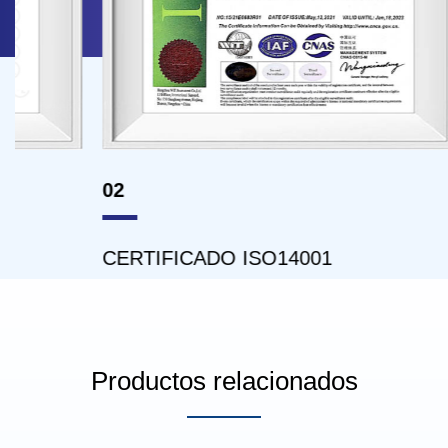
02
03
CERTIFICADO ISO14001
CERTI
Productos relacionados