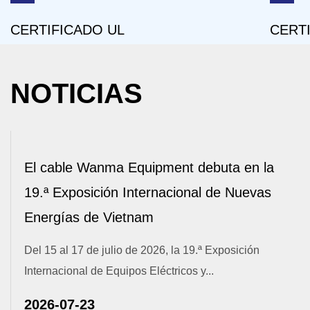
CERTIFICADO ISO14001
NOTICIAS
ebuta en la
Zhiqi Xincheng Strengths Togethe
l de Nuevas
Wanma Equipment Cable 2026 Ha
Marketing Conference Successfu
ª Exposición
To comprehensively review the first half of
..
operational achievements, set clear...
2026-07-14